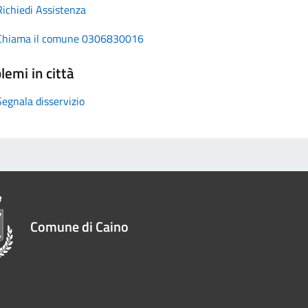
Richiedi Assistenza
Chiama il comune 0306830016
lemi in città
Segnala disservizio
Comune di Caino