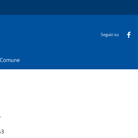
Seguici su
il Comune
a
43