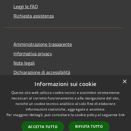
Leggi le FAQ
Richiesta assistenza
Amministrazione trasparente
Informativa privacy
Note legali
Dichiarazione di accessibilità
×
PagoPA
Informazioni sui cookie
Questo sito web utilizza cookie tecnici e assimilati strettamente
necessari al corretto funzionamento e alla navigazione del sito,
nonché un cookie tecnico analitico al solo fine di elaborare
informazioni statistiche, aggregate e anonime.
RSS
Copyright © 2026 • Comune di
Per maggiori dettagli, può consultare la cookie policy al seguente
link
Accessibilità
Caino • Powered by
Privacy
Municipium
Accesso
•
RIFIUTA TUTTO
ACCETTA TUTTO