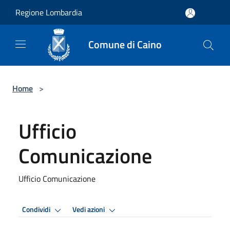
Salta al contenuto principale
Regione Lombardia
Comune di Caino
Home
>
Ufficio
Comunicazione
Ufficio Comunicazione
Condividi
Vedi azioni